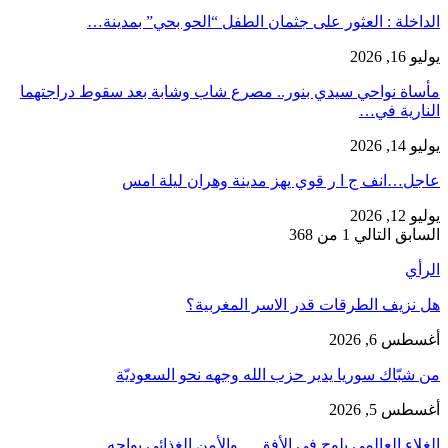
​الداخلة : العثور على جثمان الطفل “الحو بحي” بمدينة…
يوليو 16, 2026
مأساة نواحي سيدي بنور.. مصرع شاب وشابة بعد سقوط دراجتهما
النارية في…
يوليو 14, 2026
عاجل…انف ج ا ر قوي يهز مدينة وهران ليلة امس
يوليو 12, 2026
السابق
التالي
1 من 368
الرأي
هل نزيف الطرقات قدر الاسر المغربية؟
أغسطس 6, 2026
من شبّاك سوريا يدير حزب الله وجهه نحو السعوديّة
أغسطس 5, 2026
الغلاء العالمي يلوح في الأفق… والأمن الغذائي يواجه…