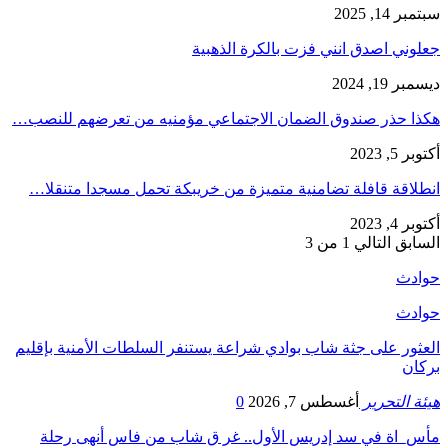
سبتمبر 14, 2025
جعلوني اصدق انني فزت بالكرة الذهبية
ديسمبر 19, 2024
هكذا حذر صندوق الضمان الاجتماعي مؤمنيه من تعرضهم للنصب…
أكتوبر 5, 2023
انطلاقة قافلة تضامنية متميزة من خريبكة تحمل مسجدا متنقلا…
أكتوبر 4, 2023
السابق
التالي
1 من 3
حوادث
حوادث
العثور على جثة شاب بوادي شراعة يستنفر السلطات الأمنية بإقليم
بركان
هيئة التحرير
أغسطس 7, 2026
0
مأس_اة في سد إدريس الأول.. غر ق شاب من فاس أنهى رحلة