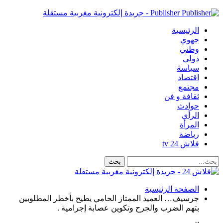
Publisher - جريدة إلكترونية مغربية مستقلة
الرئيسية
جهوي
وطني
دولي
سياسة
اقتصاد
مجتمع
ثقافة و فن
حوادث
الرأي
المرأة
رياضة
فلاش 24 tv
الصفحة الرئيسية
جرسيف… العميد الممتاز الحامي يطيح بأخطر المطلوبين
بتهم الضرب والجرح وتكوين عصابة إجرامية .