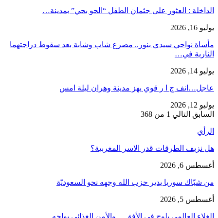
​الداخلة : العثور على جثمان الطفل “الحو بحي” بمدينة…
يوليو 16, 2026
مأساة نواحي سيدي بنور.. مصرع شاب وشابة بعد سقوط دراجتهما
النارية في…
يوليو 14, 2026
عاجل…انف ج ا ر قوي يهز مدينة وهران ليلة امس
يوليو 12, 2026
السابق
التالي
1 من 368
الرأي
هل نزيف الطرقات قدر الاسر المغربية؟
أغسطس 6, 2026
من شبّاك سوريا يدير حزب الله وجهه نحو السعوديّة
أغسطس 5, 2026
الغلاء العالمي يلوح في الأفق… والأمن الغذائي يواجه…