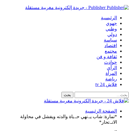
Publisher - جريدة إلكترونية مغربية مستقلة
الرئيسية
جهوي
وطني
دولي
سياسة
اقتصاد
مجتمع
ثقافة و فن
حوادث
الرأي
المرأة
رياضة
فلاش 24 tv
الصفحة الرئيسية
*تمارة: شاب يـ.نهي حـ.ياة والدته ويفشل في محاولة
الانـ.تحار*