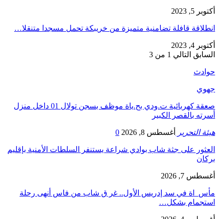
أكتوبر 5, 2023
انطلاقة قافلة تضامنية متميزة من خريبكة تحمل مسجدا متنقلا…
أكتوبر 4, 2023
السابق
التالي
1 من 3
حوادث
جهوي
صعقة كهربائية ت.ودي بح.ياة موظف بسجن تولال 01 داخل منزل
أسرته بالقصر الكبير
هيئة التحرير
أغسطس 8, 2026
0
العثور على جثة شاب بوادي شراعة يستنفر السلطات الأمنية بإقليم
بركان
أغسطس 7, 2026
مأس_اة في سد إدريس الأول.. غر ق شاب من فاس أنهى رحلة
استجمام بشكل…