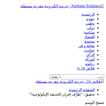
Publisher - جريدة إلكترونية مغربية مستقلة
الرئيسية
جهوي
وطني
دولي
سياسة
اقتصاد
مجتمع
ثقافة و فن
حوادث
الرأي
المرأة
رياضة
فلاش 24 tv
الصفحة الرئيسية
تحقيق:. “تَعَرَّف إفران الحديقة الإيكولوجية!”
تصفح الوسم