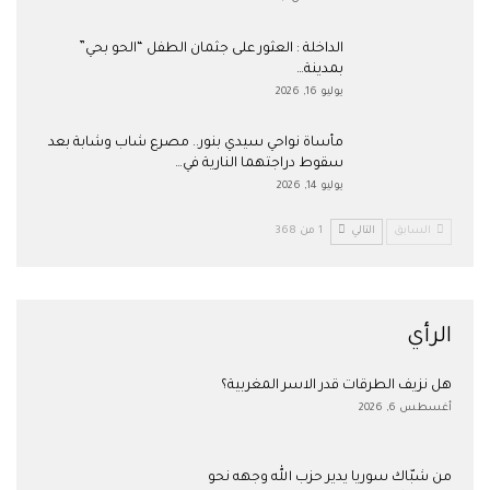
​الداخلة : العثور على جثمان الطفل “الحو بحي”
بمدينة…
يوليو 16, 2026
مأساة نواحي سيدي بنور.. مصرع شاب وشابة بعد
سقوط دراجتهما النارية في…
يوليو 14, 2026
السابق
التالي
1 من 368
الرأي
هل نزيف الطرقات قدر الاسر المغربية؟
أغسطس 6, 2026
من شبّاك سوريا يدير حزب الله وجهه نحو