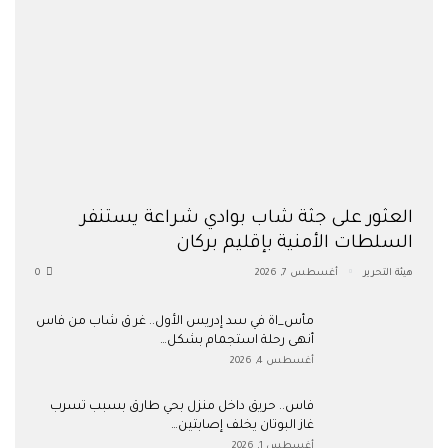
العثور على جثة شاب بوادي شراعة يستنفر
السلطات الأمنية بإقليم بركان
هيئة التحرير
أغسطس 7, 2026
0
مأس_اة في سد إدريس الأول.. غر ق شاب من فاس
أنهى رحلة استجمام بشكل…
أغسطس 4, 2026
فاس.. حريق داخل منزل بحي طارق بسبب تسرب
غاز البوتان يخلف إصابتين…
أغسطس 1, 2026