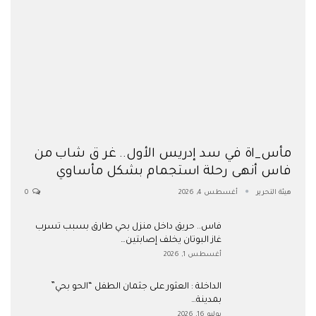
مأس_اة في سد إدريس الأول.. غر ق شاب من
فاس أنهى رحلة استجمام بشكل مأساوي
هيئة التحرير
أغسطس 4, 2026
0
فاس.. حريق داخل منزل بحي طارق بسبب تسرب
غاز البوتان يخلف إصابتين…
أغسطس 1, 2026
​الداخلة : العثور على جثمان الطفل “الحو بحي”
بمدينة…
يوليو 16, 2026