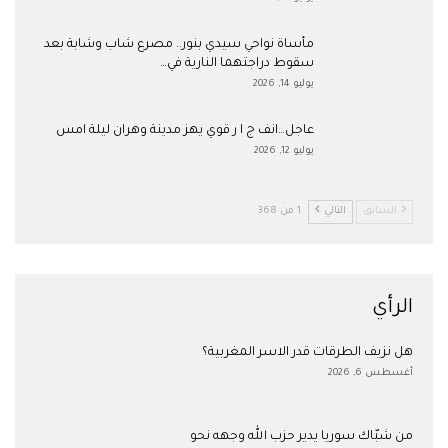
مأساة نواحي سيدي بنور.. مصرع شاب وشابة بعد
سقوط دراجتهما النارية في…
يوليو 14, 2026
عاجل…انف ج ا ر قوي يهز مدينة وهران ليلة امس
يوليو 12, 2026
السابق
التالي
1 من 368
الرأي
هل نزيف الطرقات قدر الاسر المغربية؟
أغسطس 6, 2026
من شبّاك سوريا يدير حزب الله وجهه نحو