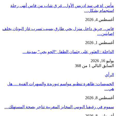
مأس_اة في سد إدريس الأول.. غر ق شاب من فاس أنهى رحلة
استجمام بشكل…
أغسطس 4, 2026
فاس.. حريق داخل منزل بحي طارق بسبب تسرب غاز البوتان يخلف
إصابتين…
أغسطس 1, 2026
​الداخلة : العثور على جثمان الطفل “الحو بحي” بمدينة…
يوليو 16, 2026
السابق
التالي
1 من 368
الرأي
الخميسات: ظاهرة تنظيم مواسم تبوريدة والسهرات الفنية … هل
هي…
أغسطس 8, 2026
سموم في رغيفنا اليومي المخابز المغربية تتاجر بصحة المستهلك…
أغسطس 8, 2026