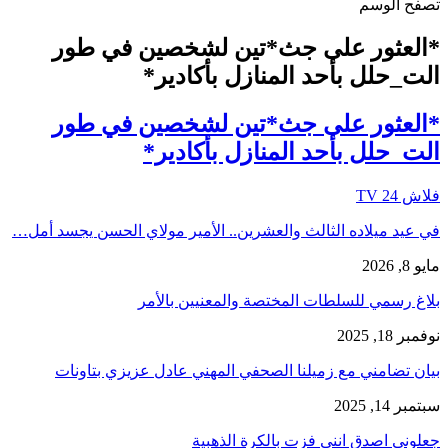
تصفح الوسم
*العثور على جث*تين لشخصين في طور
الت_حلل بأحد المنازل بأكادير*
*العثور على جث*تين لشخصين في طور
الت_حلل بأحد المنازل بأكادير*
فلاش 24 TV
في عيد ميلاده الثالث والعشرين.. الأمير مولاي الحسن يجسد أمل…
مايو 8, 2026
بلاغ رسمي للسلطات المختصة والمعنيين بالأمر
نوفمبر 18, 2025
بيان تضامني مع زميلنا الصحفي المهني عادل عزيزي بتاونات
سبتمبر 14, 2025
جعلوني اصدق انني فزت بالكرة الذهبية