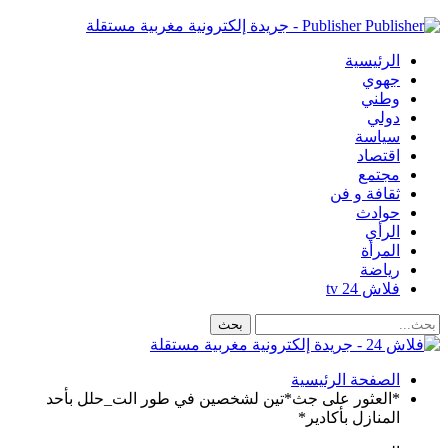
Publisher - جريدة إلكترونية مغربية مستقلة
الرئيسية
جهوي
وطني
دولي
سياسة
اقتصاد
مجتمع
ثقافة و فن
حوادث
الرأي
المرأة
رياضة
فلاش 24 tv
الصفحة الرئيسية
*العثور على جث*تين لشخصين في طور الت_حلل بأحد
المنازل بأكادير*