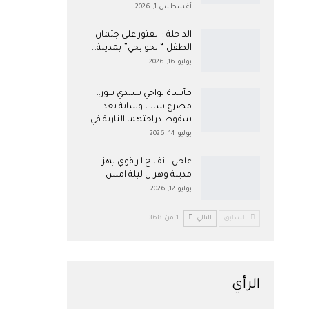
أغسطس 1, 2026
​الداخلة : العثور على جثمان
الطفل “الحو بحي” بمدينة…
يوليو 16, 2026
مأساة نواحي سيدي بنور..
مصرع شاب وشابة بعد
سقوط دراجتهما النارية في…
يوليو 14, 2026
عاجل…انف ج ا ر قوي يهز
مدينة وهران ليلة امس
يوليو 12, 2026
السابق
التالي
1 من 368
الرأي