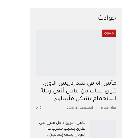
حوادث
جهوي
مأس_اة في سد إدريس الأول..
غر ق شاب من فاس أنهى رحلة
استجمام بشكل مأساوي
هيئة التحرير
أغسطس 4, 2026
0
فاس.. حريق داخل منزل بحي
طارق بسبب تسرب غاز
البوتان يخلف إصابتين…