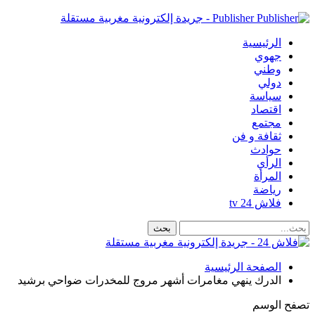
Publisher - جريدة إلكترونية مغربية مستقلة
الرئيسية
جهوي
وطني
دولي
سياسة
اقتصاد
مجتمع
ثقافة و فن
حوادث
الرأي
المرأة
رياضة
فلاش 24 tv
الصفحة الرئيسية
الدرك ينهي مغامرات أشهر مروج للمخدرات ضواحي برشيد
تصفح الوسم