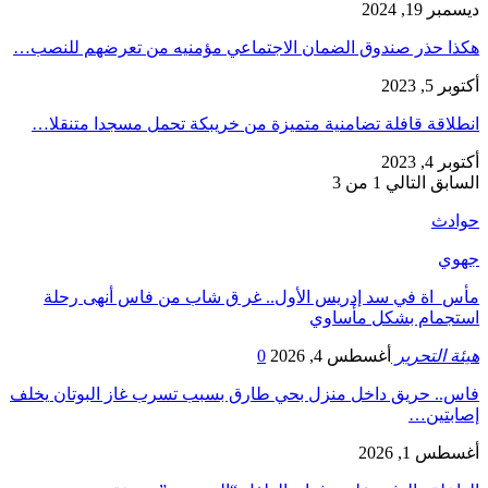
ديسمبر 19, 2024
هكذا حذر صندوق الضمان الاجتماعي مؤمنيه من تعرضهم للنصب…
أكتوبر 5, 2023
انطلاقة قافلة تضامنية متميزة من خريبكة تحمل مسجدا متنقلا…
أكتوبر 4, 2023
السابق
التالي
1 من 3
حوادث
جهوي
مأس_اة في سد إدريس الأول.. غر ق شاب من فاس أنهى رحلة
استجمام بشكل مأساوي
هيئة التحرير
أغسطس 4, 2026
0
فاس.. حريق داخل منزل بحي طارق بسبب تسرب غاز البوتان يخلف
إصابتين…
أغسطس 1, 2026