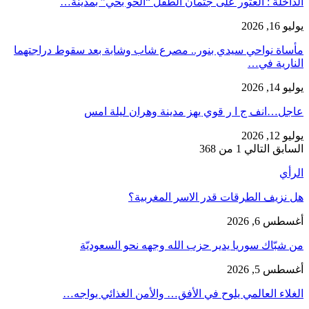
​الداخلة : العثور على جثمان الطفل “الحو بحي” بمدينة…
يوليو 16, 2026
مأساة نواحي سيدي بنور.. مصرع شاب وشابة بعد سقوط دراجتهما
النارية في…
يوليو 14, 2026
عاجل…انف ج ا ر قوي يهز مدينة وهران ليلة امس
يوليو 12, 2026
السابق
التالي
1 من 368
الرأي
هل نزيف الطرقات قدر الاسر المغربية؟
أغسطس 6, 2026
من شبّاك سوريا يدير حزب الله وجهه نحو السعوديّة
أغسطس 5, 2026
الغلاء العالمي يلوح في الأفق… والأمن الغذائي يواجه…