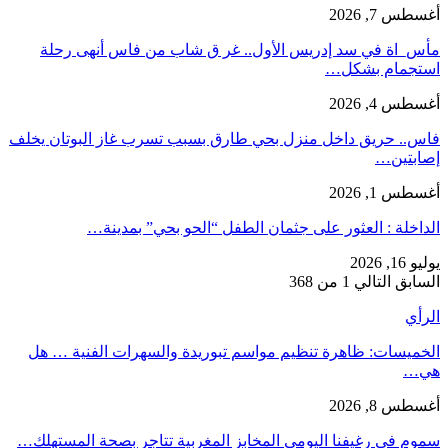
أغسطس 7, 2026
مأس_اة في سد إدريس الأول.. غر ق شاب من فاس أنهى رحلة
استجمام بشكل…
أغسطس 4, 2026
فاس.. حريق داخل منزل بحي طارق بسبب تسرب غاز البوتان يخلف
إصابتين…
أغسطس 1, 2026
​الداخلة : العثور على جثمان الطفل “الحو بحي” بمدينة…
يوليو 16, 2026
السابق
التالي
1 من 368
الرأي
الخميسات: ظاهرة تنظيم مواسم تبوريدة والسهرات الفنية … هل
هي…
أغسطس 8, 2026
سموم في رغيفنا اليومي المخابز المغربية تتاجر بصحة المستهلك…