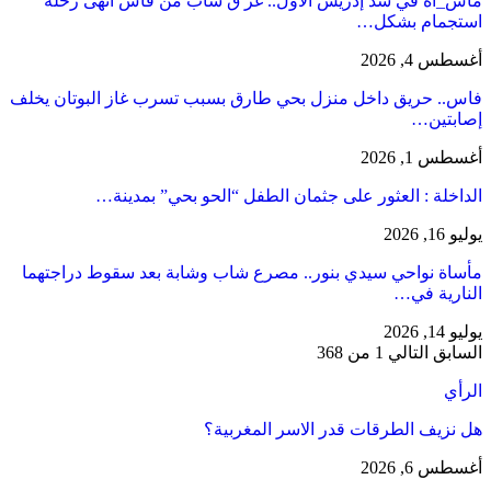
مأس_اة في سد إدريس الأول.. غر ق شاب من فاس أنهى رحلة
استجمام بشكل…
أغسطس 4, 2026
فاس.. حريق داخل منزل بحي طارق بسبب تسرب غاز البوتان يخلف
إصابتين…
أغسطس 1, 2026
​الداخلة : العثور على جثمان الطفل “الحو بحي” بمدينة…
يوليو 16, 2026
مأساة نواحي سيدي بنور.. مصرع شاب وشابة بعد سقوط دراجتهما
النارية في…
يوليو 14, 2026
السابق
التالي
1 من 368
الرأي
هل نزيف الطرقات قدر الاسر المغربية؟
أغسطس 6, 2026