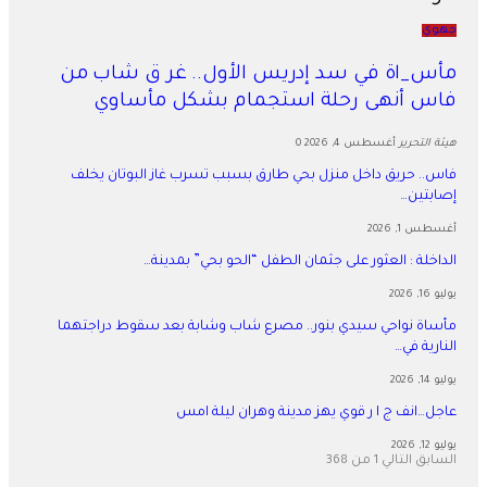
جهوي
مأس_اة في سد إدريس الأول.. غر ق شاب من
فاس أنهى رحلة استجمام بشكل مأساوي
هيئة التحرير
أغسطس 4, 2026
0
فاس.. حريق داخل منزل بحي طارق بسبب تسرب غاز البوتان يخلف
إصابتين…
أغسطس 1, 2026
​الداخلة : العثور على جثمان الطفل “الحو بحي” بمدينة…
يوليو 16, 2026
مأساة نواحي سيدي بنور.. مصرع شاب وشابة بعد سقوط دراجتهما
النارية في…
يوليو 14, 2026
عاجل…انف ج ا ر قوي يهز مدينة وهران ليلة امس
يوليو 12, 2026
السابق
التالي
1 من 368