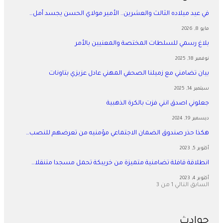
في عيد ميلاده الثالث والعشرين.. الأمير مولاي الحسن يجسد أمل…
مايو 8, 2026
بلاغ رسمي للسلطات المختصة والمعنيين بالأمر
نوفمبر 18, 2025
بيان تضامني مع زميلنا الصحفي المهني عادل عزيزي بتاونات
سبتمبر 14, 2025
جعلوني اصدق انني فزت بالكرة الذهبية
ديسمبر 19, 2024
هكذا حذر صندوق الضمان الاجتماعي مؤمنيه من تعرضهم للنصب…
أكتوبر 5, 2023
انطلاقة قافلة تضامنية متميزة من خريبكة تحمل مسجدا متنقلا…
أكتوبر 4, 2023
السابق
التالي
1 من 3
حوادث