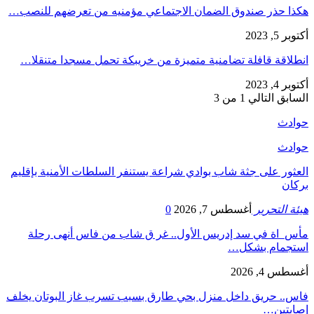
هكذا حذر صندوق الضمان الاجتماعي مؤمنيه من تعرضهم للنصب…
أكتوبر 5, 2023
انطلاقة قافلة تضامنية متميزة من خريبكة تحمل مسجدا متنقلا…
أكتوبر 4, 2023
السابق
التالي
1 من 3
حوادث
حوادث
العثور على جثة شاب بوادي شراعة يستنفر السلطات الأمنية بإقليم
بركان
هيئة التحرير
أغسطس 7, 2026
0
مأس_اة في سد إدريس الأول.. غر ق شاب من فاس أنهى رحلة
استجمام بشكل…
أغسطس 4, 2026
فاس.. حريق داخل منزل بحي طارق بسبب تسرب غاز البوتان يخلف
إصابتين…