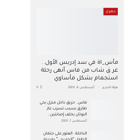
جهوي
مأس_اة في سد إدريس الأول..
غر ق شاب من فاس أنهى رحلة
استجمام بشكل مأساوي
هيئة التحرير
أغسطس 4, 2026
0
فاس.. حريق داخل منزل بحي
طارق بسبب تسرب غاز
البوتان يخلف إصابتين…
أغسطس 1, 2026
​الداخلة : العثور على جثمان
الطفل “الحو بحي” بمدينة…