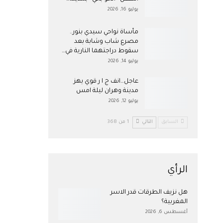
يوليو 16, 2026
مأساة نواحي سيدي بنور..
مصرع شاب وشابة بعد
سقوط دراجتهما النارية في…
يوليو 14, 2026
عاجل…انف ج ا ر قوي يهز
مدينة وهران ليلة امس
يوليو 12, 2026
السابق
التالي
1 من 368
الرأي
هل نزيف الطرقات قدر الاسر
المغربية؟
أغسطس 6, 2026