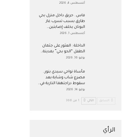
أغسطس 4, 2026
فاس.. حريق داخل منزل بحي
طارق بسبب تسرب غاز
البوتان يخلف إصابتين…
أغسطس 1, 2026
​الداخلة : العثور على جثمان
الطفل “الحو بحي” بمدينة…
يوليو 16, 2026
مأساة نواحي سيدي بنور..
مصرع شاب وشابة بعد
سقوط دراجتهما النارية في…
يوليو 14, 2026
السابق
التالي
1 من 368
الرأي