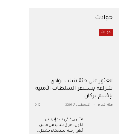
حوادث
حوادث
العثور على جثة شاب بوادي
شراعة يستنفر السلطات الأمنية
بإقليم بركان
هيئة التحرير
أغسطس 7, 2026
0
مأس_اة في سد إدريس
الأول.. غر ق شاب من فاس
أنهى رحلة استجمام بشكل…