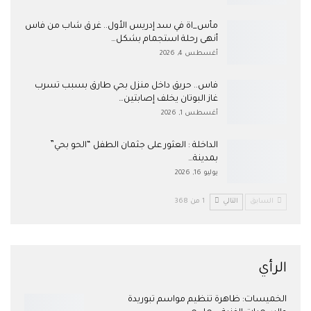
مأس_اة في سد إدريس الأول.. غر ق شاب من فاس
أنهى رحلة استجمام بشكل…
أغسطس 4, 2026
فاس.. حريق داخل منزل بحي طارق بسبب تسرب
غاز البوتان يخلف إصابتين…
أغسطس 1, 2026
​الداخلة : العثور على جثمان الطفل “الحو بحي”
بمدينة…
يوليو 16, 2026
السابق
التالي
1 من 368
الرأي
الخميسات: ظاهرة تنظيم مواسم تبوريدة