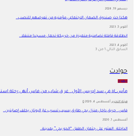
ديسمبر 19, 2024
هكذا حذر صندوق الضمان الاجتماعي مؤمنيه من تعرضهم للنصب…
أكتوبر 5, 2023
انطلاقة قافلة تضامنية متميزة من خريبكة تحمل مسجدا متنقلا…
أكتوبر 4, 2023
السابق
التالي
1 من 3
حوادث
جهوي
مأس_اة في سد إدريس الأول.. غر ق شاب من فاس أنهى رحلة اس
هيئة التحرير
أغسطس 4, 2026
0
فاس.. حريق داخل منزل بحي طارق بسبب تسرب غاز البوتان يخلف إصابتين…
أغسطس 1, 2026
​الداخلة : العثور على جثمان الطفل “الحو بحي” بمدينة…