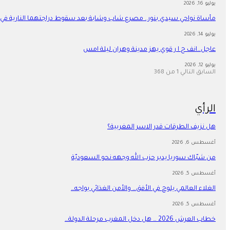
يوليو 16, 2026
مأساة نواحي سيدي بنور.. مصرع شاب وشابة بعد سقوط دراجتهما النارية في
يوليو 14, 2026
عاجل…انف ج ا ر قوي يهز مدينة وهران ليلة امس
يوليو 12, 2026
السابق
التالي
1 من 368
الرأي
هل نزيف الطرقات قدر الاسر المغربية؟
أغسطس 6, 2026
من شبّاك سوريا يدير حزب الله وجهه نحو السعوديّة
أغسطس 5, 2026
الغلاء العالمي يلوح في الأفق… والأمن الغذائي يواجه…
أغسطس 5, 2026
خطاب العرش 2026 … هل دخل المغرب مرحلة الدولة…