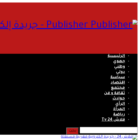
Publisher - جريدة إلكترونية مغربية مستقلة
الرئيسية
جهوي
وطني
دولي
سياسة
اقتصاد
مجتمع
ثقافة و فن
حوادث
الرأي
المرأة
رياضة
فلاش 24 Tv