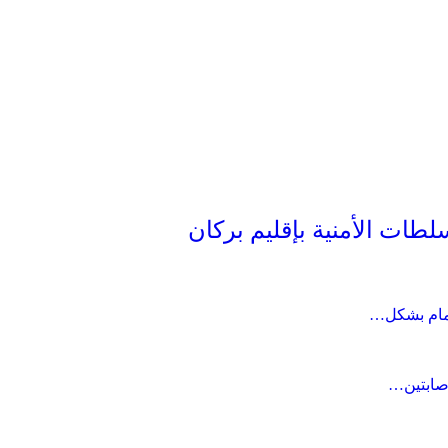
طات الأمنية بإقليم بركان
جمام بشكل…
صابتين…