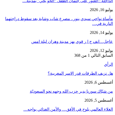
​الداخلة : العثور على جثمان الطفل “الحو بحي” بمدينة…
يوليو 16, 2026
مأساة نواحي سيدي بنور.. مصرع شاب وشابة بعد سقوط دراجتهما
النارية في…
يوليو 14, 2026
عاجل…انف ج ا ر قوي يهز مدينة وهران ليلة امس
يوليو 12, 2026
السابق
التالي
1 من 368
الرأي
هل نزيف الطرقات قدر الاسر المغربية؟
أغسطس 6, 2026
من شبّاك سوريا يدير حزب الله وجهه نحو السعوديّة
أغسطس 5, 2026
الغلاء العالمي يلوح في الأفق… والأمن الغذائي يواجه…