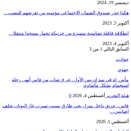
ديسمبر 19, 2024
هكذا حذر صندوق الضمان الاجتماعي مؤمنيه من تعرضهم للنصب…
أكتوبر 5, 2023
انطلاقة قافلة تضامنية متميزة من خريبكة تحمل مسجدا متنقلا…
أكتوبر 4, 2023
السابق
التالي
1 من 3
حوادث
جهوي
مأس_اة في سد إدريس الأول.. غر ق شاب من فاس أنهى رحلة
استجمام بشكل مأساوي
هيئة التحرير
أغسطس 4, 2026
0
فاس.. حريق داخل منزل بحي طارق بسبب تسرب غاز البوتان يخلف
إصابتين…
أغسطس 1, 2026