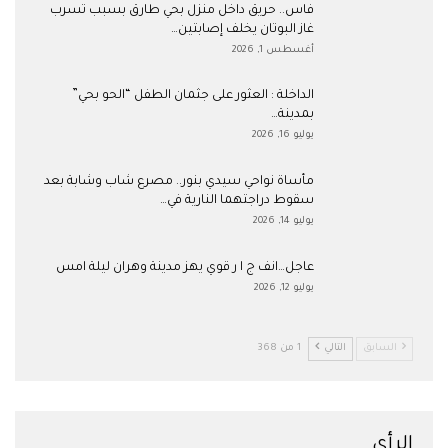
فاس.. حريق داخل منزل بحي طارق بسبب تسرب
غاز البوتان يخلف إصابتين…
أغسطس 1, 2026
​الداخلة : العثور على جثمان الطفل “الحو بحي”
بمدينة…
يوليو 16, 2026
مأساة نواحي سيدي بنور.. مصرع شاب وشابة بعد
سقوط دراجتهما النارية في…
يوليو 14, 2026
عاجل…انف ج ا ر قوي يهز مدينة وهران ليلة امس
يوليو 12, 2026
السابق
التالي
1 من 368
الرأي