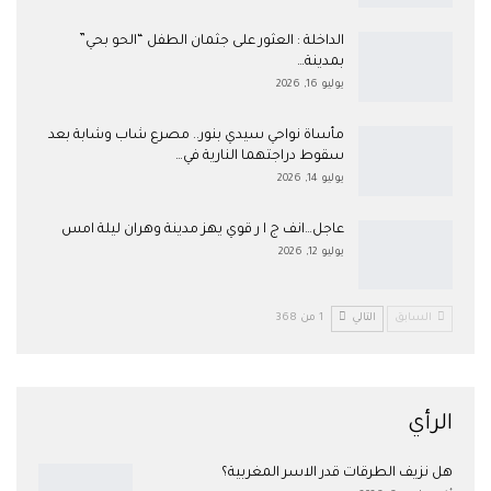
​الداخلة : العثور على جثمان الطفل “الحو بحي”
بمدينة…
يوليو 16, 2026
مأساة نواحي سيدي بنور.. مصرع شاب وشابة بعد
سقوط دراجتهما النارية في…
يوليو 14, 2026
عاجل…انف ج ا ر قوي يهز مدينة وهران ليلة امس
يوليو 12, 2026
السابق
التالي
1 من 368
الرأي
هل نزيف الطرقات قدر الاسر المغربية؟