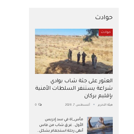
حوادث
حوادث
العثور على جثة شاب بوادي
شراعة يستنفر السلطات الأمنية
بإقليم بركان
هيئة التحرير
أغسطس 7, 2026
0
مأس_اة في سد إدريس
الأول.. غر ق شاب من فاس
أنهى رحلة استجمام بشكل…