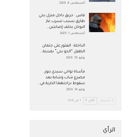
أغسطس 4, 2026
فاس.. حريق داخل منزل بحي
طارق بسبب تسرب غاز
البوتان يخلف إصابتين…
أغسطس 1, 2026
​الداخلة : العثور على جثمان
الطفل “الحو بحي” بمدينة…
يوليو 16, 2026
مأساة نواحي سيدي بنور..
مصرع شاب وشابة بعد
سقوط دراجتهما النارية في…
يوليو 14, 2026
السابق
التالي
1 من 368
الرأي