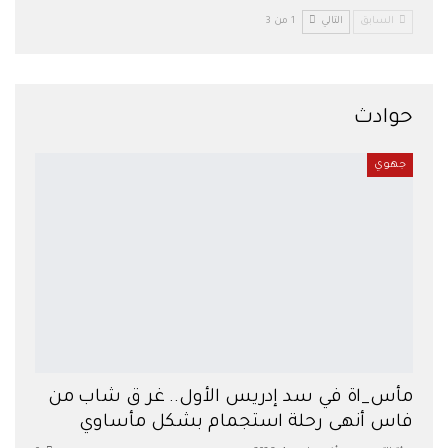
السابق
التالي
1 من 3
حوادث
جهوي
مأس_اة في سد إدريس الأول.. غر ق شاب من
فاس أنهى رحلة استجمام بشكل مأساوي