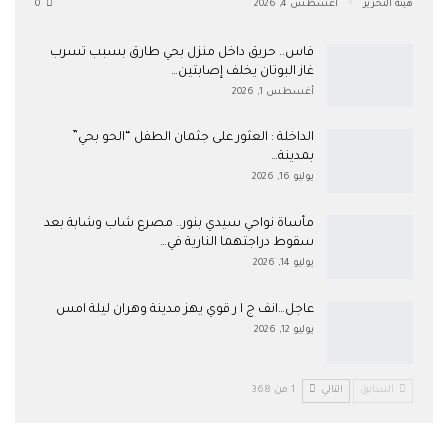
هيئة التحرير
أغسطس 4, 2026
0
فاس.. حريق داخل منزل بحي طارق بسبب تسرب
غاز البوتان يخلف إصابتين…
أغسطس 1, 2026
​الداخلة : العثور على جثمان الطفل “الحو بحي”
بمدينة…
يوليو 16, 2026
مأساة نواحي سيدي بنور.. مصرع شاب وشابة بعد
سقوط دراجتهما النارية في…
يوليو 14, 2026
عاجل…انف ج ا ر قوي يهز مدينة وهران ليلة امس
يوليو 12, 2026
السابق
التالي
1 من 368