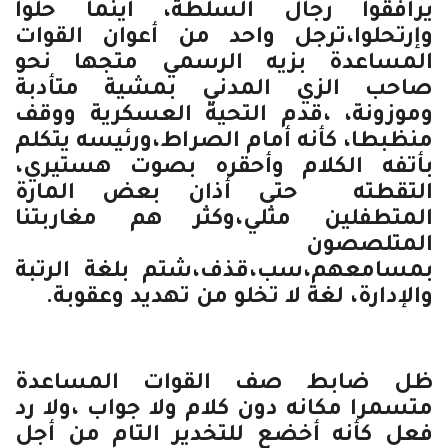
يرافقوا رجال السلطة، أينما حلوا
وإرتحلوا،ترجل واحد من أعوان القوات
المساعدة بزيه الرسمي متجها نحو
صاحب الزي المدني بمشية متأدبة
وموزونة، ،قدم التحية العسكرية ووقف
منظبطا، كأنه أمام الصراط،ورئيسه يتكلم
بأتفه الكلام وأحقره بصوت هستيري،
التقطته حتى أذان بعض المارة
المتطفلين مثلي،
وكثر هم مغاربتنا
المتلصصون
بمسامعهم،سب،قذف،شتم بلغة الرتبة
والإدارة، لغة لا تخلو من تهديد وعقوبة.
ظل ضابط صف القوات المساعدة
متسمرا مكانه دون كلام ولا جواب ،ولا رد
فعل كأنه أخضع للتخدير التام من أجل