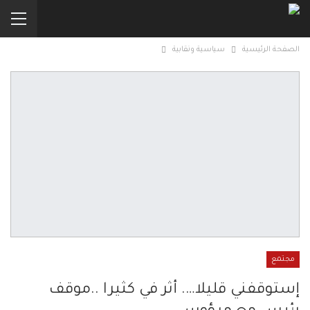
الصفحة الرئيسية
سياسية ونقابية
مجتمع
إستوقفني قليلا…. أثر في كثيرا ..موقف