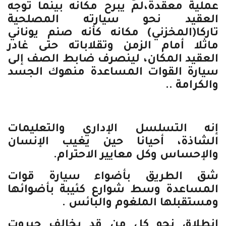
عملية معقدة،لم يبرح مكانه بينما توجه
العقيد نحو سيارته المصلحية
تاركا(المخزني) مكانه كأنه صنم يوناني
ماثلا أمام الزمن وتقلاباته حتى غادر
العقيد المكان، لينصرف ضابط الصف إلى
سيارة القوات المساعدة منهوك الجسد
والكرامة ..
إنه التسلسل الإداري والتعليمات
الشاذة، أحيانا حين يغيب الإنسان
والإحساس وكل معايير الاحترام.
شق الطريق بأضواء سيارة قوات
المساعدة وسط شوارع كئيبة بأضوائها
ومستقبلها الملغوم والبائس .
انطلاق نحو كل من قد يخالف جبروت